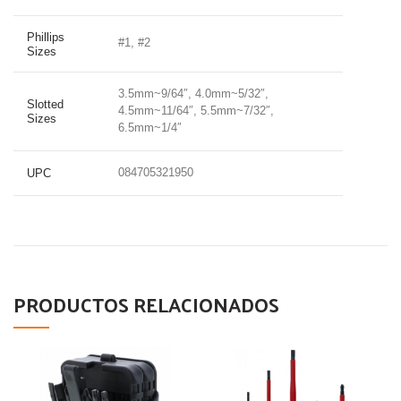
Phillips
#1, #2
Sizes
3.5mm~9/64″, 4.0mm~5/32″,
Slotted
4.5mm~11/64″, 5.5mm~7/32″,
Sizes
6.5mm~1/4″
084705321950
UPC
PRODUCTOS RELACIONADOS