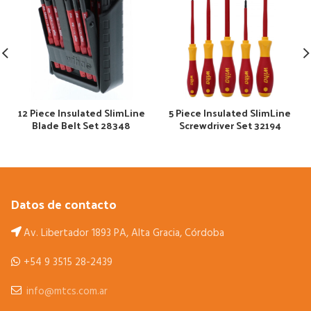
12 Piece Insulated SlimLine
5 Piece Insulated SlimLine
Blade Belt Set 28348
Screwdriver Set 32194
Datos de contacto
Av. Libertador 1893 PA, Alta Gracia, Córdoba
+54 9 3515 28-2439
info@mtcs.com.ar