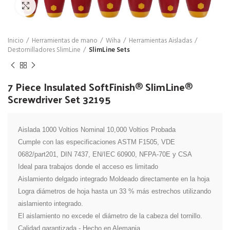
Click para agrandar
Inicio
Herramientas de mano
Wiha
Herramientas Aisladas
Destornilladores SlimLine
SlimLine Sets
7 Piece Insulated SoftFinish® SlimLine®
Screwdriver Set 32195
Aislada 1000 Voltios Nominal 10,000 Voltios Probada

Cumple con las especificaciones ASTM F1505, VDE 
0682/part201, DIN 7437, EN/IEC 60900, NFPA-70E y CSA

Ideal para trabajos donde el acceso es limitado

Aislamiento delgado integrado Moldeado directamente en la hoja

Logra diámetros de hoja hasta un 33 % más estrechos utilizando 
aislamiento integrado.

El aislamiento no excede el diámetro de la cabeza del tornillo.

Calidad garantizada - Hecho en Alemania