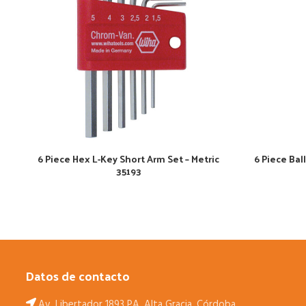
6 Piece Hex L-Key Short Arm Set – Metric
6 Piece Bal
35193
Datos de contacto
Av. Libertador 1893 PA, Alta Gracia, Córdoba