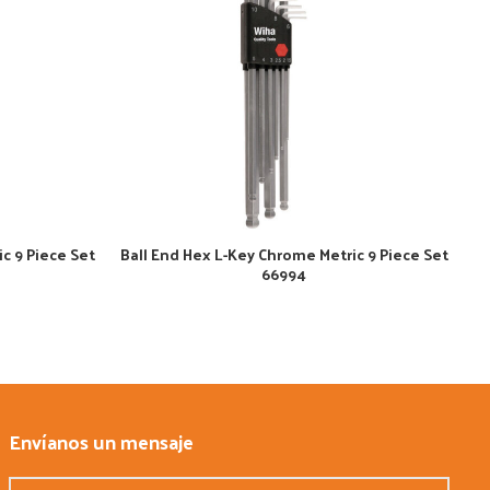
c 9 Piece Set
Ball End Hex L-Key Chrome Metric 9 Piece Set
66994
Envíanos un mensaje