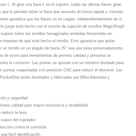
s L. Al girar una llave L en el soporte, todas las demás llaves giran
 que le permite retirar la llave que necesita de forma rápida y cómoda.
orte garantiza que las llaves no se caigan, independientemente de si
ste juego está hecho con el resorte de sujeción de tornillos MagicRing®
n sujetan todos los tornillos hexagonales estándar firmemente en
n importar de qué esté hecho el tornillo. Esto garantiza que quitar
tar un tornillo en un ángulo de hasta 25° sea una tarea extremadamente
ta de acero para herramientas de primera calidad y presenta un
ntra la corrosión. Las puntas se ajustan con un extremo biselado para
n puntas maquinadas con precisión CNC para reducir el desnivel. Los
PocketStar están diseñados y fabricados por Wiha Alemania y
.
ción y seguridad
mera calidad para mayor resistencia y durabilidad
reducir la leva
suave del sujetador
ección contra la corrosión.
na fácil identificación.