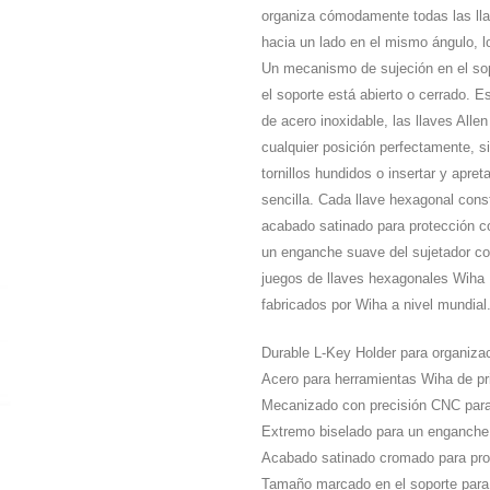
organiza cómodamente todas las llave
hacia un lado en el mismo ángulo, lo
Un mecanismo de sujeción en el sop
el soporte está abierto o cerrado. E
de acero inoxidable, las llaves Alle
cualquier posición perfectamente, si
tornillos hundidos o insertar y apre
sencilla. Cada llave hexagonal cons
acabado satinado para protección co
un enganche suave del sujetador co
juegos de llaves hexagonales Wiha 
fabricados por Wiha a nivel mundial
Durable L-Key Holder para organiza
Acero para herramientas Wiha de pri
Mecanizado con precisión CNC para 
Extremo biselado para un enganche 
Acabado satinado cromado para prot
Tamaño marcado en el soporte para u