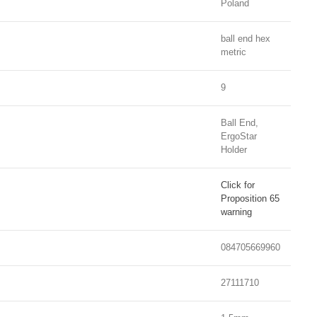
Poland
ball end hex
metric
9
Ball End,
ErgoStar
Holder
Click for
Proposition 65
warning
084705669960
27111710