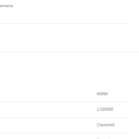
lemania
66996
1.020000
Clamshell