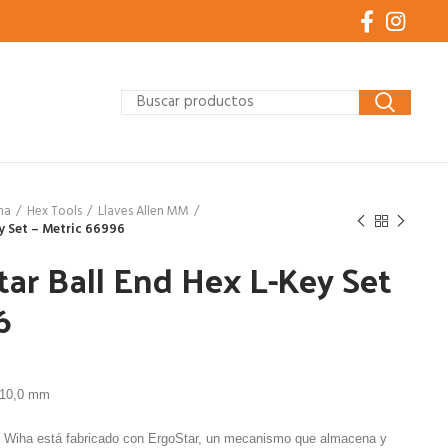
ha
Hex Tools
Llaves Allen MM
ey Set – Metric 66996
tar Ball End Hex L-Key Set
6
0, 10,0 mm
e Wiha está fabricado con ErgoStar, un mecanismo que almacena y