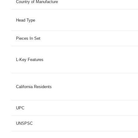
Country of Manufacture
Head Type
Pieces In Set
L-Key Features
California Residents
UPC
UNSPSC