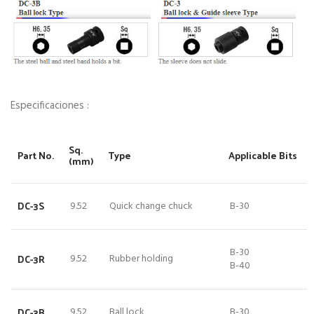
Especificaciones :
Sq.
Part No.
Type
Applicable Bits
(mm)
DC-3S
9.52
Quick change chuck
B-30
B-30
DC-3R
9.52
Rubber holding
B-40
DC-3B
9.52
Ball lock
B-30