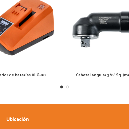
ador de baterías ALG-80
Cabezal angular 3/8″ Sq. (
Ubicación