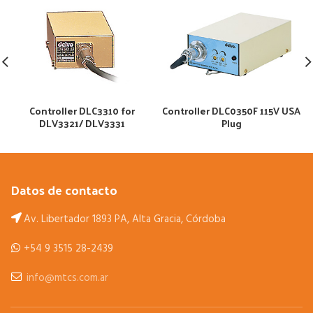
Controller DLC3310 for
Controller DLC0350F 115V USA
DLV3321/ DLV3331
Plug
Datos de contacto
Av. Libertador 1893 PA, Alta Gracia, Córdoba
+54 9 3515 28-2439
info@mtcs.com.ar