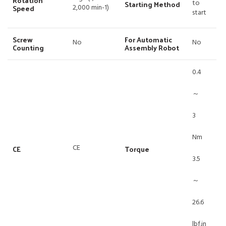
Rotation
to
Starting Method
Speed
2,000 min-1)
start
Screw
For Automatic
No
No
Counting
Assembly Robot
0.4
～
3
Nm
CE
CE
Torque
3.5
～
26.6
lbf.in