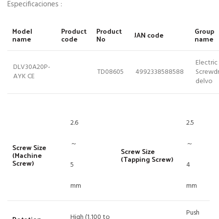
Especificaciones :
Model
Product
Product
Group
JAN code
name
code
No
name
Electric
DLV30A20P-
TD08605
4992338588588
Screwdr
AYK CE
delvo
2.6
2.5
～
～
Screw Size
Screw Size
(Machine
(Tapping Screw)
Screw)
5
4
mm
mm
Push
High (1,100 to