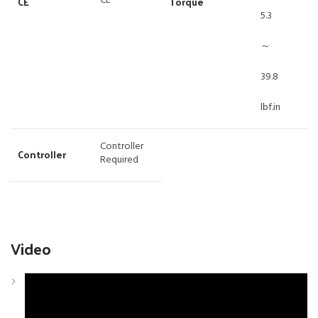
CE
CE
Torque
5.3
～
39.8
lbf.in
Controller
Controller
Required
Video