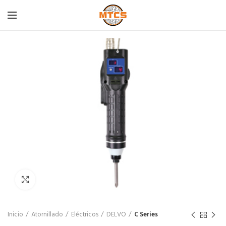
Click para agrandar
Inicio
Atornillado
Eléctricos
DELVO
C Series