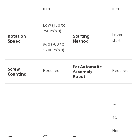
mm
mm
Low (450 to
750 min-1)
Lever
Rotation
Starting
Speed
Method
start
Mid (700 to
1,200 min-1)
For Automatic
Screw
Required
Required
Assembly
Counting
Robot
0.6
～
4.5
Nm