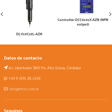
Controller DCC0101X-AZN (NPN
output)
DLV10C10L-AZM
Datos de contacto
Av. Libertador 1893 PA, Alta Gracia, Córdoba
+54 9 3515 28-2439
info@mtcs.com.ar
Seguinos