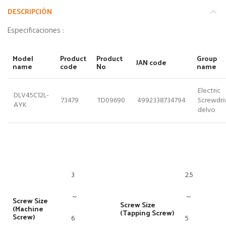
DESCRIPCIÓN
Especificaciones :
Model
Product
Product
Group
JAN code
name
code
No
name
Electric
DLV45C12L-
73479
TD09690
4992338734794
Screwdri
AYK
delvo
3
2.5
～
～
Screw Size
Screw Size
(Machine
(Tapping Screw)
Screw)
6
5