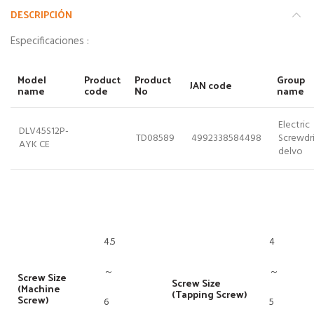
DESCRIPCIÓN
Especificaciones :
Model
Product
Product
Group
JAN code
name
code
No
name
Electric
DLV45S12P-
TD08589
4992338584498
Screwdri
AYK CE
delvo
4.5
4
～
～
Screw Size
Screw Size
(Machine
(Tapping Screw)
Screw)
6
5