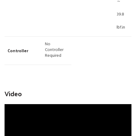
～
39.8
lbf.in
No
Controller
Controller
Required
Video