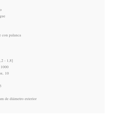
o

ue

 con palanca

2 - 1,8]

 1000

x. 10

m de diámetro exterior
