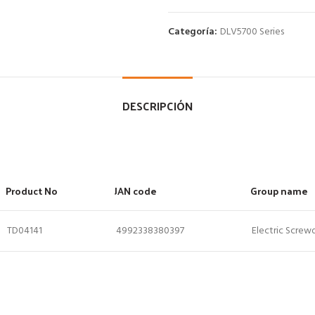
Categoría:
DLV5700 Series
DESCRIPCIÓN
Product No
JAN code
Group name
TD04141
4992338380397
Electric Screwd