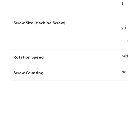
1
～
Screw Size (Machine Screw)
2.3
mm
Mid
Rotation Speed
No
Screw Counting