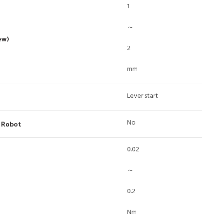
1
～
ew)
2
mm
Lever start
No
 Robot
0.02
～
0.2
Nm