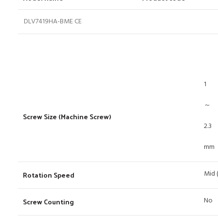
DLV7419HA-BME CE
1
～
Screw Size (Machine Screw)
2.3
mm
Mid 
Rotation Speed
No
Screw Counting