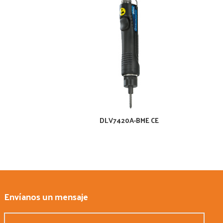
E
DLV7420A-BME CE
Envíanos un mensaje