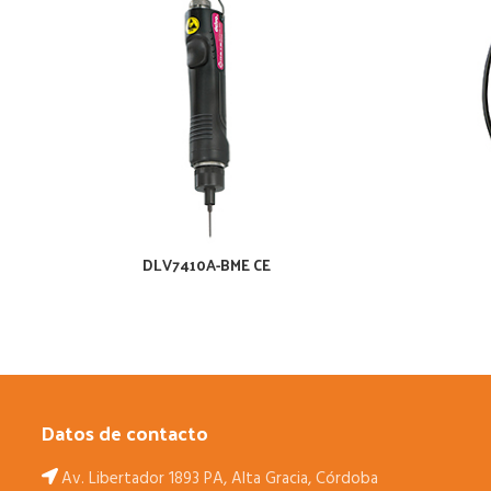
DLV7410A-BME CE
Datos de contacto
Av. Libertador 1893 PA, Alta Gracia, Córdoba