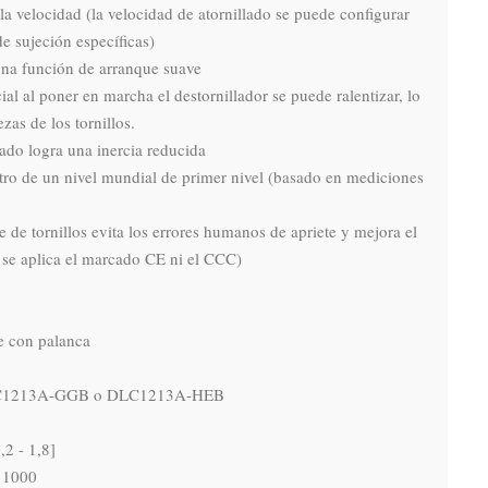
la velocidad (la velocidad de atornillado se puede configurar 
e sujeción específicas)

una función de arranque suave

cial al poner en marcha el destornillador se puede ralentizar, lo 
as de los tornillos.

ado logra una inercia reducida

ntro de un nivel mundial de primer nivel (basado en mediciones 
e de tornillos evita los errores humanos de apriete y mejora el 
o se aplica el marcado CE ni el CCC)

 con palanca

LC1213A-GGB o DLC1213A-HEB

2 - 1,8]

 1000
