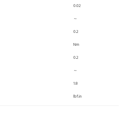
0.02
～
0.2
Nm
0.2
～
1.8
lbf.in