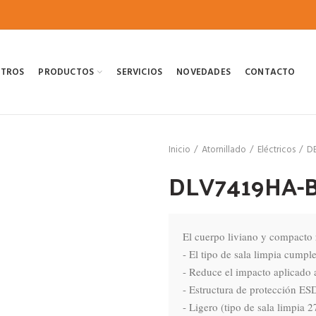
OTROS
PRODUCTOS
SERVICIOS
NOVEDADES
CONTACTO
Inicio
Atornillado
Eléctricos
D
DLV7419HA-
El cuerpo liviano y compacto r
- El tipo de sala limpia cumple
- Reduce el impacto aplicado a 
- Estructura de protección ESD 
- Ligero (tipo de sala limpia 27