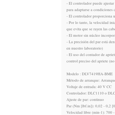
- El controlador puede ajustar 
para adaptarse a condiciones d
- El controlador proporciona 
- Por lo tanto, la velocidad ini
que evita que se rayen las cabez
- El motor sin núcleo incorpor
- La precisión del par está de
en nuestro laboratorio)

- El uso del contador de apriet
control preciso del apriete (n
Modelo : DLV7419HA-BME

Método de arranque: Arranque
Voltaje de entrada: 40 V CC

Controlador: DLC1110 o D
Ajuste de par: continuo

Par (Nm [lbf.in]): 0,02 - 0,2 [0,
Velocidad libre (min-1): 700 -