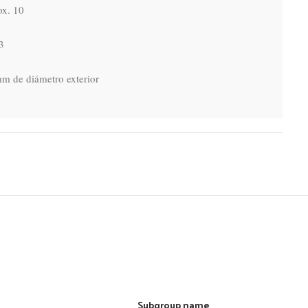
x. 10

m de diámetro exterior

Subgroup name