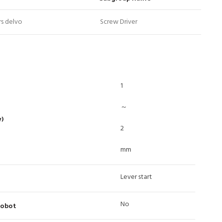
rs delvo
Screw Driver
1
～
w)
2
mm
Lever start
No
Robot