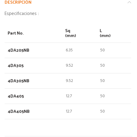
DESCRIPCIÓN
Especificaciones :
Sq
L
Part No.
(mm)
(mm)
4DA205NB
6.35
50
4DA305
9.52
50
4DA305NB
9.52
50
4DA405
12.7
50
4DA405NB
12.7
50