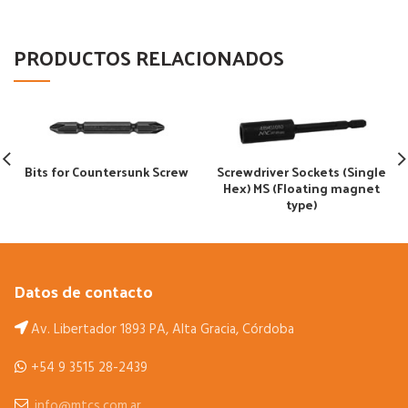
PRODUCTOS RELACIONADOS
Bits for Countersunk Screw
Screwdriver Sockets (Single
Hex) MS (Floating magnet
type)
Datos de contacto
Av. Libertador 1893 PA, Alta Gracia, Córdoba
+54 9 3515 28-2439
info@mtcs.com.ar