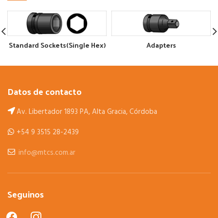
Standard Sockets(Single Hex)
Adapters
Datos de contacto
Av. Libertador 1893 PA, Alta Gracia, Córdoba
+54 9 3515 28-2439
info@mtcs.com.ar
Seguinos
facebook
instagram