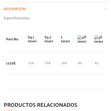
DESCRIPCIÓN
Especificaciones :
D
E
Sq
.1
Sq
.2
L
Part No.
(mm)
(mm)
(mm)
(mm)
(mm)
1220E
31.8
31.8
200
60
42
PRODUCTOS RELACIONADOS