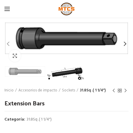
Click para agrandar
Inicio
Accesorios de impacto
Sockets
31.8Sq .( 1 1/4")
Extension Bars
Categoría:
31.8Sq .( 1 1/4")