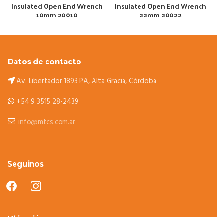
Insulated Open End Wrench
Insulated Open End Wrench
10mm 20010
22mm 20022
Datos de contacto
Av. Libertador 1893 PA, Alta Gracia, Córdoba
+54 9 3515 28-2439
info@mtcs.com.ar
Seguinos
facebook
instagram