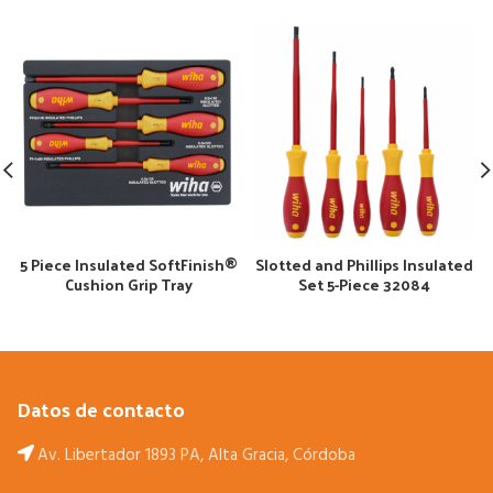
5 Piece Insulated SoftFinish®
Slotted and Phillips Insulated
Cushion Grip Tray
Set 5-Piece 32084
Datos de contacto
Av. Libertador 1893 PA, Alta Gracia, Córdoba