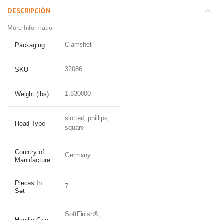
DESCRIPCIÓN
More Information
Clamshell
Packaging
32086
SKU
1.830000
Weight (lbs)
slotted, phillips,
Head Type
square
Country of
Germany
Manufacture
Pieces In
7
Set
SoftFinish®,
Handle Grip