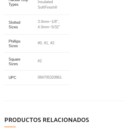
Insulated
Types
SoftFinish®
3.0mm~1/8″,
Slotted
Sizes
4.0mm~5/32″
Phillips
#0, #1, #2
Sizes
Square
#2
Sizes
084705320861
UPC
PRODUCTOS RELACIONADOS