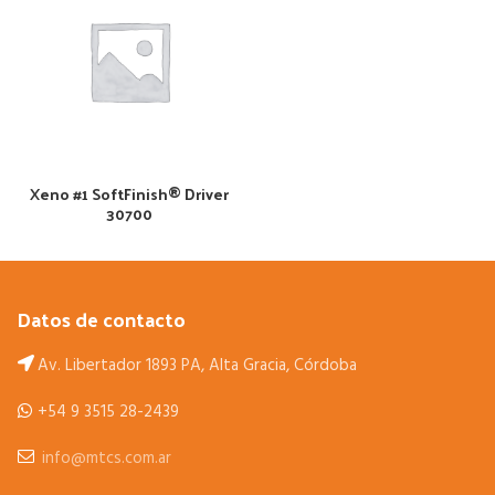
Xeno #1 SoftFinish® Driver
30700
Datos de contacto
Av. Libertador 1893 PA, Alta Gracia, Córdoba
+54 9 3515 28-2439
info@mtcs.com.ar