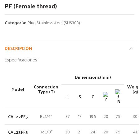
PF (Female thread)
Categoría:
Plug Stainless steel (SUS303)
DESCRIPCIÓN
Especificaciones :
Dimensions(mm)
Connection
Weig
Model
Type (T)
(g)
L
S
C
B
CAL22PF5
Rc1/4″
37
17
19.5
20
7.5
30
CAL23PF5
Rc3/8″
38
21
24
20
7.5
41