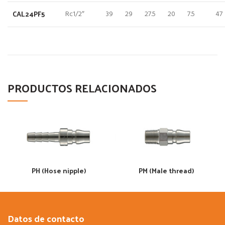
CAL24PF5
Rc1/2″
39
29
27.5
20
7.5
47
PRODUCTOS RELACIONADOS
PH (Hose nipple)
PM (Male thread)
Datos de contacto