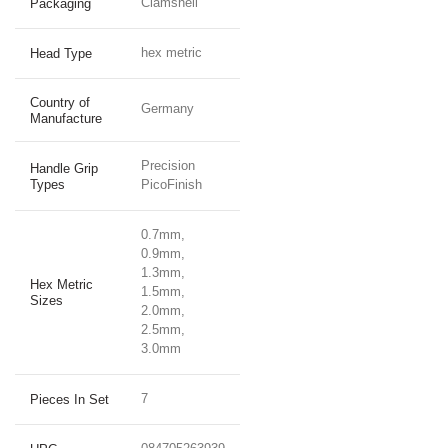
Clamshell
Packaging
hex metric
Head Type
Country of
Germany
Manufacture
Precision
Handle Grip
Types
PicoFinish
0.7mm,
0.9mm,
1.3mm,
Hex Metric
1.5mm,
Sizes
2.0mm,
2.5mm,
3.0mm
7
Pieces In Set