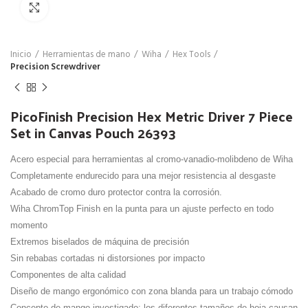
Click para agrandar
Inicio
Herramientas de mano
Wiha
Hex Tools
Precision Screwdriver
PicoFinish Precision Hex Metric Driver 7 Piece
Set in Canvas Pouch 26393
Acero especial para herramientas al cromo-vanadio-molibdeno de Wiha
Completamente endurecido para una mejor resistencia al desgaste
Acabado de cromo duro protector contra la corrosión.
Wiha ChromTop Finish en la punta para un ajuste perfecto en todo
momento
Extremos biselados de máquina de precisión
Sin rebabas cortadas ni distorsiones por impacto
Componentes de alta calidad
Diseño de mango ergonómico con zona blanda para un trabajo cómodo
Concepto de mango investigado: los diferentes tamaños de hoja causan