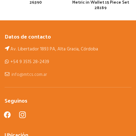
26390
Metric in Wallet 15 Piece Set
28189
Datos de contacto
Av. Libertador 1893 PA, Alta Gracia, Córdoba
+54 9 3515 28-2439
info@mtcs.com.ar
Seguinos
facebook
instagram
Ubicación