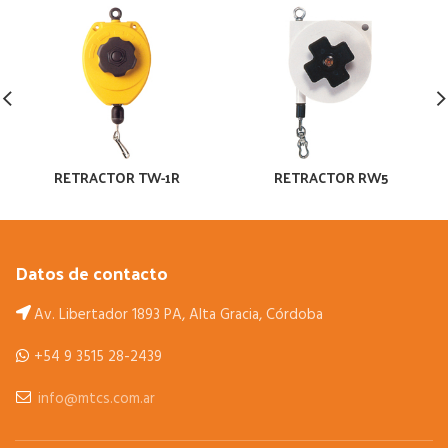
RETRACTOR TW-1R
RETRACTOR RW5
Datos de contacto
Av. Libertador 1893 PA, Alta Gracia, Córdoba
+54 9 3515 28-2439
info@mtcs.com.ar