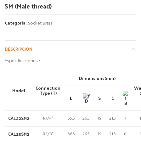
SM (Male thread)
Categoría:
Socket Brass
DESCRIPCIÓN
Especificaciones :
Dimensions(mm)
Connection
We
Model
Type (T)
L
S
C
D
B
CAL22SM2
R1/4″
55.5
26.5
19
21.5
7
CAL23SM2
R3/8″
56.5
26.5
19
21.5
8