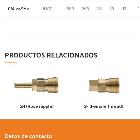
CAL24SM2
R1/2″
59.5
26.5
22
25
12
1
PRODUCTOS RELACIONADOS
SH (Hose nipple)
SF (Female thread)
Datos de contacto