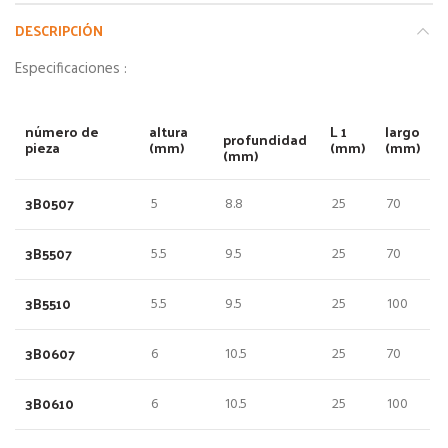
DESCRIPCIÓN
Especificaciones :
número de
altura
L
1
largo
profundidad
pieza
(mm)
(mm)
(mm)
(mm)
3B0507
5
8.8
25
70
3B5507
5.5
9.5
25
70
3B5510
5.5
9.5
25
100
3B0607
6
10.5
25
70
3B0610
6
10.5
25
100