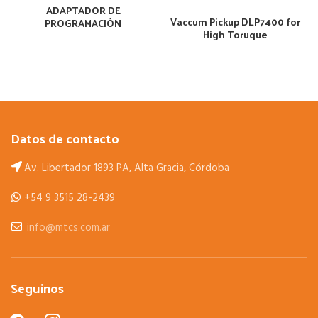
ADAPTADOR DE
Vaccum Pickup DLP7400 for
PROGRAMACIÓN
High Toruque
Datos de contacto
Av. Libertador 1893 PA, Alta Gracia, Córdoba
+54 9 3515 28-2439
info@mtcs.com.ar
Seguinos
facebook
instagram