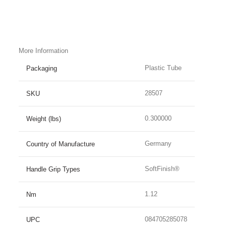
More Information
Plastic Tube
Packaging
28507
SKU
0.300000
Weight (lbs)
Germany
Country of Manufacture
SoftFinish®
Handle Grip Types
1.12
Nm
084705285078
UPC