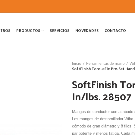
OTROS
PRODUCTOS
SERVICIOS
NOVEDADES
CONTACTO
Inicio
Herramientas de mano
Wi
SoftFinish TorqueFix Pre-Set Handl
SoftFinish To
In/lbs. 28507
Mangos de conductor con acabado s
Los mangos de destornillador Wiha S
cómodo de gran diámetro y 8 filos,
par potente y menos fatiga. Cada man