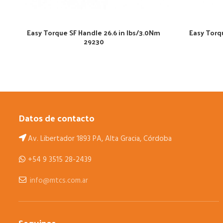
Easy Torque SF Handle 26.6 in lbs/3.0Nm
Easy Torq
29230
Datos de contacto
Av. Libertador 1893 PA, Alta Gracia, Córdoba
+54 9 3515 28-2439
info@mtcs.com.ar
Seguinos