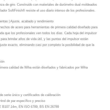
erza de giro. Construido con materiales de durómetro dual moldeados
lador SoftFinish® resiste el uso diario intenso de los profesionales.
ientas | Ajuste, acabado y rendimiento
 hechos de acero para herramientas de primera calidad diseñado para
da que los profesionales ven todos los días. Cada hoja del impulsor
para brindar años de vida útil, y las puntas del impulsor están
uste exacto, eliminando casi por completo la posibilidad de que la
ción
rimera calidad de Wiha están diseñados y fabricados por Wiha
e serie único y certificados de calibración
rol de par específico y preciso
ME B107.14m, EN ISO 6789, BS EN 26789