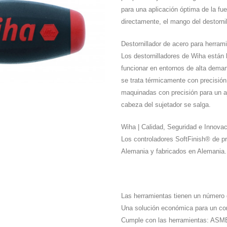
para una aplicación óptima de la fu
directamente, el mango del destornil
Destornillador de acero para herram
Los destornilladores de Wiha están
funcionar en entornos de alta deman
se trata térmicamente con precisión 
maquinadas con precisión para un aj
cabeza del sujetador se salga.
Wiha | Calidad, Seguridad e Innova
Los controladores SoftFinish® de p
Alemania y fabricados en Alemania.
Las herramientas tienen un número d
Una solución económica para un cont
Cumple con las herramientas: AS