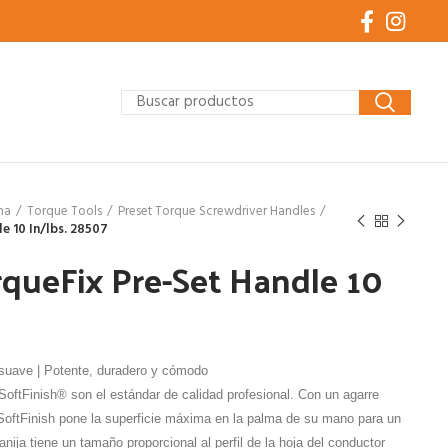
ha
Torque Tools
Preset Torque Screwdriver Handles
e 10 In/lbs. 28507
rqueFix Pre-Set Handle 10
uave | Potente, duradero y cómodo
oftFinish® son el estándar de calidad profesional. Con un agarre
 SoftFinish pone la superficie máxima en la palma de su mano para un
ija tiene un tamaño proporcional al perfil de la hoja del conductor