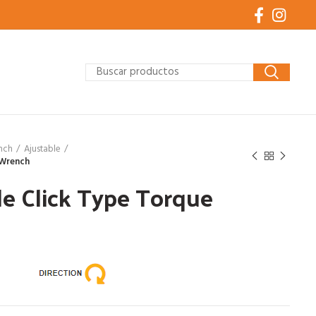
nch
Ajustable
 Wrench
e Click Type Torque