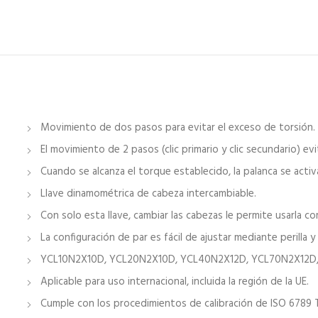
Movimiento de dos pasos para evitar el exceso de torsión.
El movimiento de 2 pasos (clic primario y clic secundario) ev
Cuando se alcanza el torque establecido, la palanca se acti
Llave dinamométrica de cabeza intercambiable.
Con solo esta llave, cambiar las cabezas le permite usarla com
La configuración de par es fácil de ajustar mediante perilla y 
YCL10N2X10D, YCL20N2X10D, YCL40N2X12D, YCL70N2X12D, Y
Aplicable para uso internacional, incluida la región de la UE.
Cumple con los procedimientos de calibración de ISO 6789 Ti