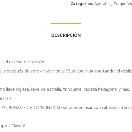
Categorías:
Ajustable
,
Torque W
DESCRIPCIÓN
ita el exceso de torsión.
va, y después de aproximadamente 5°, si continúa apretando, el desli
o llave inglesa, llave de estrella, trinquete, cabeza hexagonal y más.
escala.
CL90N2X15D y YCL140N2X15D se pueden usar con cabezas intercamb
po II Clase A.