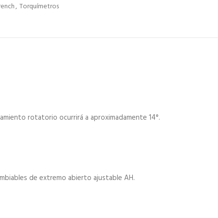
rench
,
Torquímetros
zamiento rotatorio ocurrirá a aproximadamente 14°.
iables de extremo abierto ajustable AH.