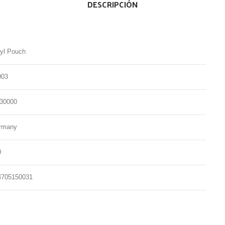
DESCRIPCIÓN
nyl Pouch
003
230000
rmany
0
4705150031