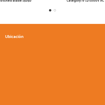
otched Blade 15050
Category IV 12-1000V AC
Ubicación