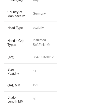
Country of
Germany
Manufacture
pozidriv
Head Type
Insulated
Handle Grip
Types
SoftFinish®
084705324012
UPC
Size
#1
Pozidriv
191
OAL MM
Blade
80
Length MM