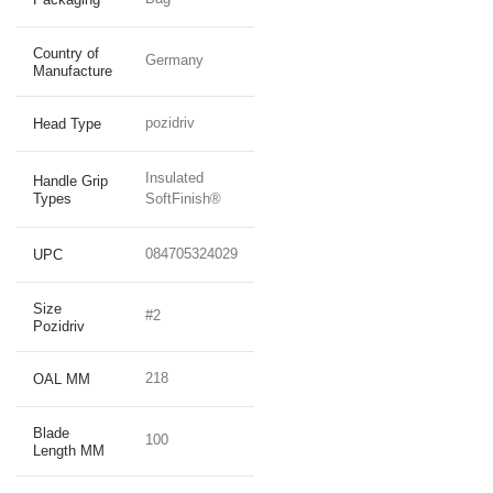
Country of
Germany
Manufacture
pozidriv
Head Type
Insulated
Handle Grip
Types
SoftFinish®
084705324029
UPC
Size
#2
Pozidriv
218
OAL MM
Blade
100
Length MM