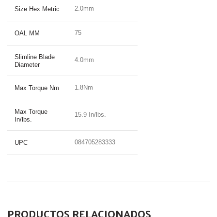
2.0mm
Size Hex Metric
75
OAL MM
Slimline Blade
4.0mm
Diameter
1.8Nm
Max Torque Nm
Max Torque
15.9 In/lbs.
In/lbs.
084705283333
UPC
PRODUCTOS RELACIONADOS