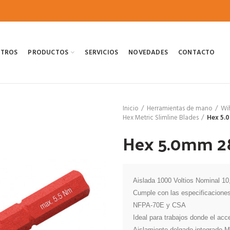
OTROS
PRODUCTOS
SERVICIOS
NOVEDADES
CONTACTO
Inicio
Herramientas de mano
Wi
Hex Metric Slimline Blades
Hex 5.
Hex 5.0mm 2
Aislada 1000 Voltios Nominal 10,
Cumple con las especificacion
NFPA-70E y CSA

Ideal para trabajos donde el acce
Aislamiento delgado integrado M