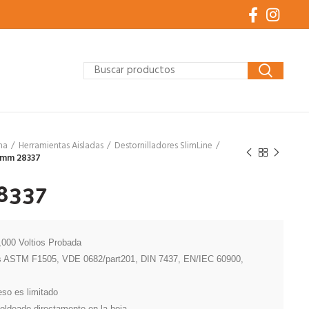
ha
Herramientas Aisladas
Destornilladores SlimLine
0mm 28337
8337
000 Voltios Probada

es ASTM F1505, VDE 0682/part201, DIN 7437, EN/IEC 60900, 
so es limitado

oldeado directamente en la hoja
