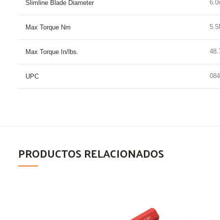
6.
Slimline Blade Diameter
5.
Max Torque Nm
48.
Max Torque In/lbs.
084
UPC
PRODUCTOS RELACIONADOS