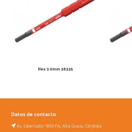
Hex 3.0mm 38335
Datos de contacto
Av. Libertador 1893 PA, Alta Gracia, Córdoba