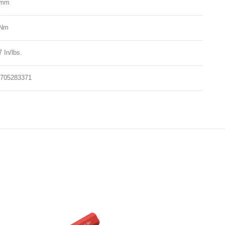
0mm
5Nm
7 In/lbs.
705283371