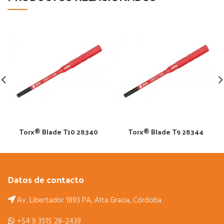
Torx® Blade T10 28340
Torx® Blade T9 28344
Datos de contacto
Av. Libertador 1893 PA, Alta Gracia, Córdoba
+54 9 3515 28-2439