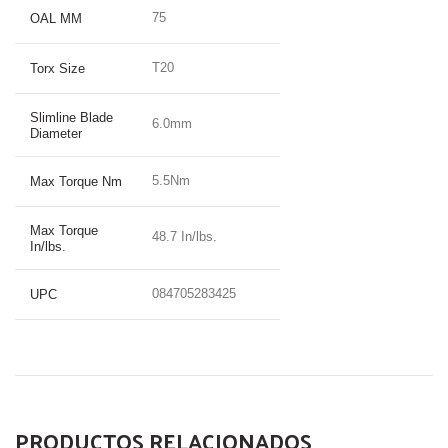
75
OAL MM
T20
Torx Size
Slimline Blade
6.0mm
Diameter
5.5Nm
Max Torque Nm
Max Torque
48.7 In/lbs.
In/lbs.
084705283425
UPC
PRODUCTOS RELACIONADOS