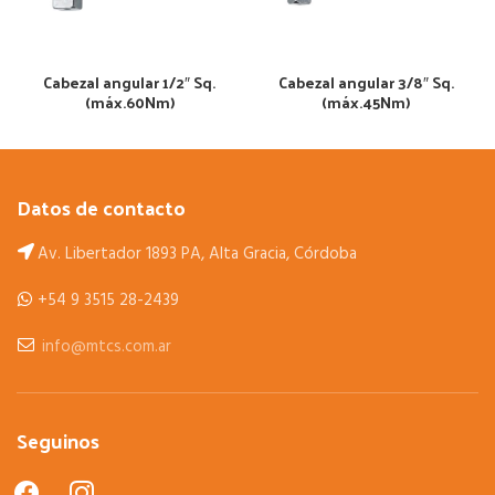
Cabezal angular 1/2″ Sq.
Cabezal angular 3/8″ Sq.
(máx.60Nm)
(máx.45Nm)
Datos de contacto
Av. Libertador 1893 PA, Alta Gracia, Córdoba
+54 9 3515 28-2439
info@mtcs.com.ar
Seguinos
facebook
instagram