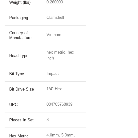
0.260000
Weight (lbs)
Clamshell
Packaging
Country of
Vietnam
Manufacture
hex metric, hex
Head Type
inch
Impact
Bit Type
1/4″ Hex
Bit Drive Size
084705768939
UPC
8
Pieces In Set
4.0mm, 5.0mm,
Hex Metric