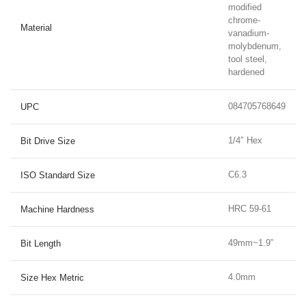
modified
chrome-
Material
vanadium-
molybdenum,
tool steel,
hardened
084705768649
UPC
1/4″ Hex
Bit Drive Size
C6.3
ISO Standard Size
HRC 59-61
Machine Hardness
49mm~1.9”
Bit Length
4.0mm
Size Hex Metric