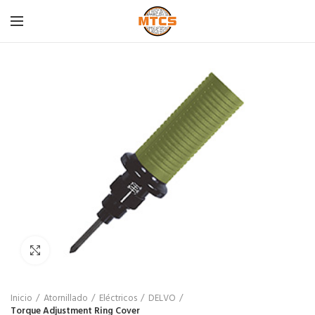
Click para agrandar
Inicio
Atornillado
Eléctricos
DELVO
Torque Adjustment Ring Cover