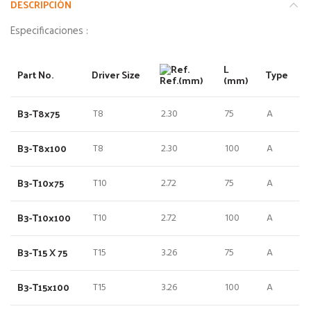
DESCRIPCIÓN
Especificaciones :
L
Part No.
Driver Size
Type
Ref.(mm)
(mm)
B3-T8x75
T8
2.30
75
A
B3-T8x100
T8
2.30
100
A
B3-T10x75
T10
2.72
75
A
B3-T10x100
T10
2.72
100
A
B3-T15 X 75
T15
3.26
75
A
B3-T15x100
T15
3.26
100
A