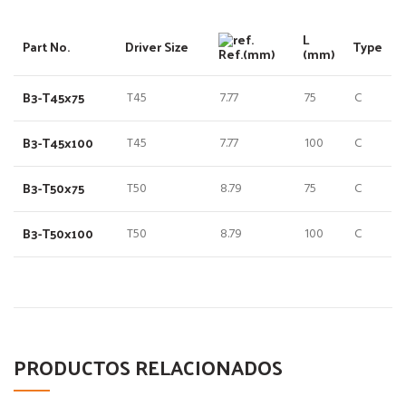
L
Part No.
Driver Size
Type
Ref.(mm)
(mm)
B3-T45x75
T45
7.77
75
C
B3-T45x100
T45
7.77
100
C
B3-T50x75
T50
8.79
75
C
B3-T50x100
T50
8.79
100
C
PRODUCTOS RELACIONADOS