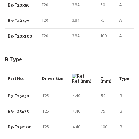
B3-T20x50
T20
3.84
50
A
B3-T20x75
T20
3.84
75
A
B3-T20x100
T20
3.84
100
A
B Type
L
Part No.
Driver Size
Type
Ref.(mm)
(mm)
B3-T25x50
T25
4.40
50
B
B3-T25x75
T25
4.40
75
B
B3-T25x100
T25
4.40
100
B