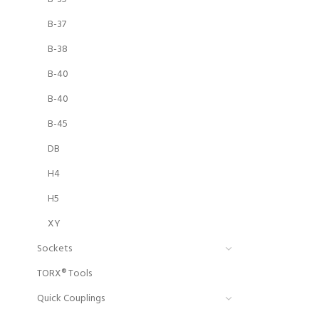
B-37
B-38
B-40
B-40
B-45
DB
H4
H5
XY
Sockets
TORX® Tools
Quick Couplings