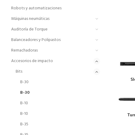
Robots y automatizaciones
Máquinas neumáticas
Auditoría de Torque
Balanceadores y Polipastos
Remachadoras
Accesorios de impacto
Bits
Sl
B-30
B-30
B-10
B-10
Tur
B-35
B-35