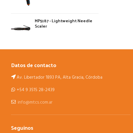
MP5187 - Lightweight Needle
Scaler
Datos de contacto
Av. Libertador 1893 PA, Alta Gracia, Córdoba
+54 9 3515 28-2439
info@mtcs.com.ar
Seguinos