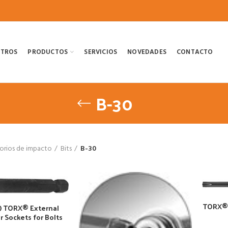
OTROS
PRODUCTOS
SERVICIOS
NOVEDADES
CONTACTO
B-30
orios de impacto
Bits
B-30
TORX® I
) TORX® External
r Sockets for Bolts