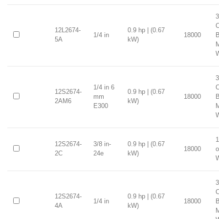
3
C
12L2674-
0.9 hp | (0.67
1/4 in
18000
B
5A
kW)
3
1/4 in 6
C
12S2674-
0.9 hp | (0.67
mm
18000
B
2AM6
kW)
E300
1
12S2674-
3/8 in-
0.9 hp | (0.67
18000
o
2C
24e
kW)
3
C
12S2674-
0.9 hp | (0.67
1/4 in
18000
B
4A
kW)