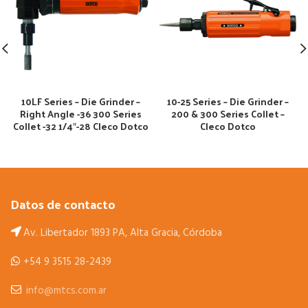
10LF Series – Die Grinder –
10-25 Series – Die Grinder –
Right Angle -36 300 Series
200 & 300 Series Collet –
Collet -32 1/4″-28 Cleco Dotco
Cleco Dotco
Datos de contacto
Av. Libertador 1893 PA, Alta Gracia, Córdoba
+54 9 3515 28-2439
info@mtcs.com.ar