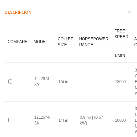
DESCRIPCIÓN
FREE
SPEED
COLLET
HORSEPOWER
A
COMPARE
MODEL
SIZE
RANGE
C
1/MIN
3
C
12L2674-
1/4 in
18000
B
2A
3
C
12L2674-
0.9 hp | (0.67
1/4 in
18000
B
3A
kW)