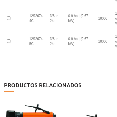
1
12S2674-
3/8 in-
0.9 hp | (0.67
18000
o
4C
24e
kW)
1
12S2674-
3/8 in-
0.9 hp | (0.67
18000
o
5C
24e
kW)
PRODUCTOS RELACIONADOS