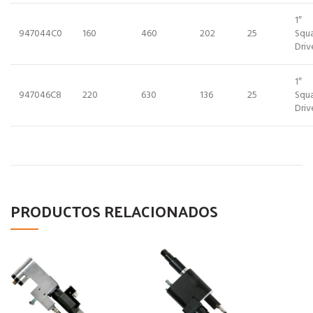
1″
947044C0
160
460
202
25
Squ
Driv
1″
947046C8
220
630
136
25
Squ
Driv
PRODUCTOS RELACIONADOS