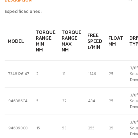
Especificaciones :
TORQUE
TORQUE
FREE
RANGE
RANGE
FLOAT
DRI
MODEL
SPEED
MIN
MAX
MM
TY
1/MIN
NM
NM
3/8″
7348126147
2
11
1146
25
Squ
Driv
3/8″
946886C4
5
32
434
25
Squ
Driv
3/8″
946890C8
15
53
255
25
Squ
Driv