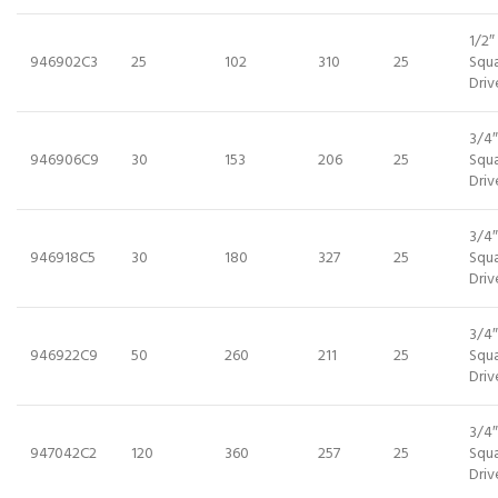
1/2″
946902C3
25
102
310
25
Squ
Driv
3/4″
946906C9
30
153
206
25
Squ
Driv
3/4″
946918C5
30
180
327
25
Squ
Driv
3/4″
946922C9
50
260
211
25
Squ
Driv
3/4″
947042C2
120
360
257
25
Squ
Driv