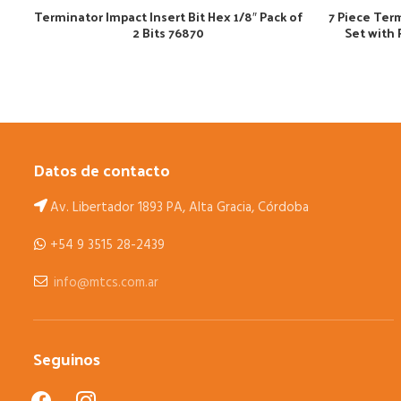
Terminator Impact Insert Bit Hex 1/8″ Pack of
7 Piece Ter
2 Bits 76870
Set with 
Datos de contacto
Av. Libertador 1893 PA, Alta Gracia, Córdoba
+54 9 3515 28-2439
info@mtcs.com.ar
Seguinos
facebook
instagram