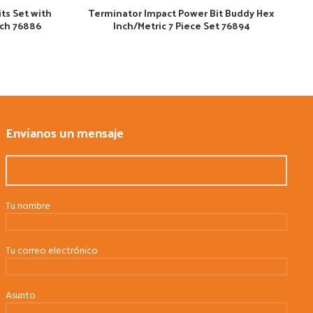
ts Set with
Terminator Impact Power Bit Buddy Hex
uch 76886
Inch/Metric 7 Piece Set 76894
Envíanos un mensaje
Tu nombre
Tu correo electrónico
Asunto