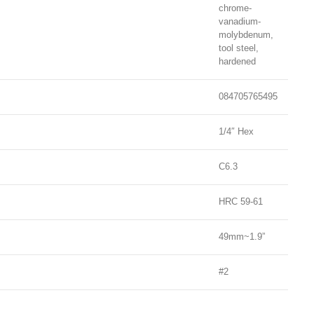
chrome-
vanadium-
molybdenum,
tool steel,
hardened
084705765495
1/4″ Hex
C6.3
HRC 59-61
49mm~1.9”
#2