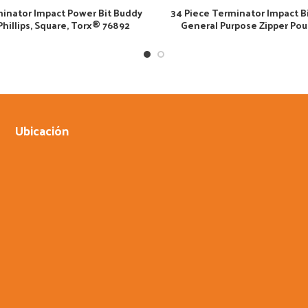
minator Impact Power Bit Buddy
34 Piece Terminator Impact Bi
Phillips, Square, Torx® 76892
General Purpose Zipper Po
Ubicación