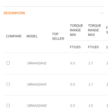
DESCRIPCIÓN
TORQUE
TORQUE
RANGE
RANGE
TOP
MIN
MAX
COMPARE
MODEL
SELLER
FT/LBS
FT/LBS
1
19RAA02AH2
0.3
1.7
19RAA02AH3
0.3
1.7
19RAA02AM2
0.3
1.5