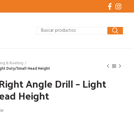
ling & Riveting
Light Duty/Small Head Height
Right Angle Drill – Light
ead Height
dar
: