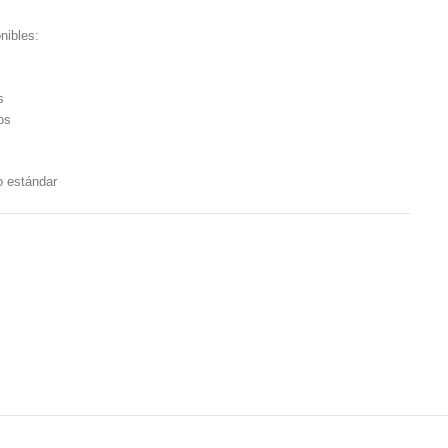
nibles:
s
os
o estándar