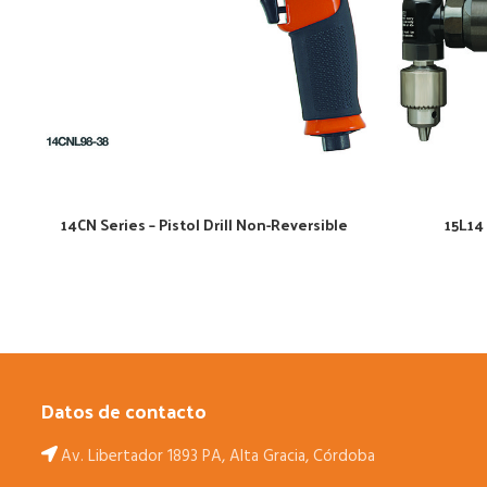
14CN Series – Pistol Drill Non-Reversible
15L14 
Datos de contacto
Av. Libertador 1893 PA, Alta Gracia, Córdoba