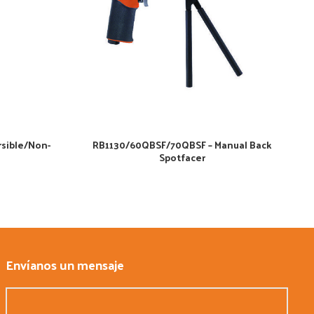
ersible/Non-
RB1130/60QBSF/70QBSF – Manual Back
R
Spotfacer
Envíanos un mensaje