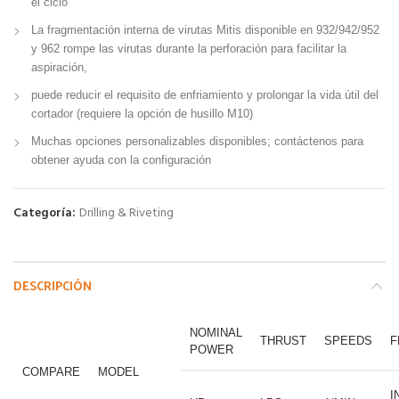
el ciclo
La fragmentación interna de virutas Mitis disponible en 932/942/952
y 962 rompe las virutas durante la perforación para facilitar la
aspiración,
puede reducir el requisito de enfriamiento y prolongar la vida útil del
cortador (requiere la opción de husillo M10)
Muchas opciones personalizables disponibles; contáctenos para
obtener ayuda con la configuración
Categoría:
Drilling & Riveting
DESCRIPCIÓN
NOMINAL
THRUST
SPEEDS
F
POWER
COMPARE
MODEL
I