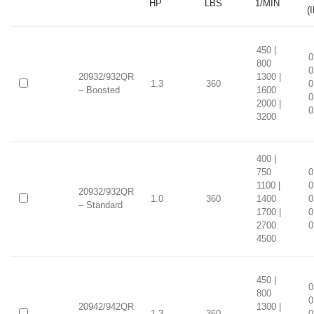
HP
LBS
1/MIN
(
450 |
0
800
0
20932/932QR
1300 |
1.3
360
0
– Boosted
1600
0
2000 |
0
3200
400 |
750
0
1100 |
0
20932/932QR
1.0
360
1400
0
– Standard
1700 |
0
2700
0
4500
450 |
0
800
0
20942/942QR
1300 |
1.3
360
0