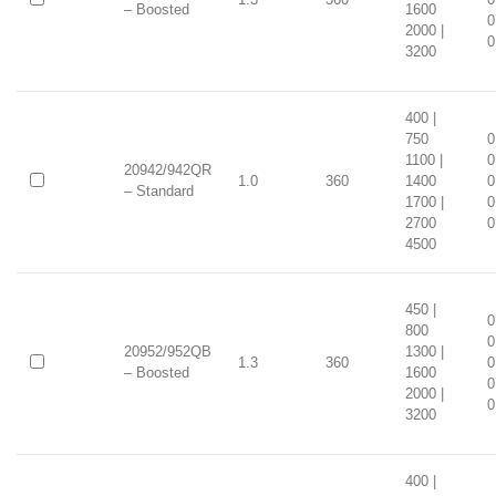
– Boosted
1600
0
2000 |
0
3200
400 |
750
0
1100 |
0
20942/942QR
1.0
360
1400
0
– Standard
1700 |
0
2700
0
4500
450 |
0
800
0
20952/952QB
1300 |
1.3
360
0
– Boosted
1600
0
2000 |
0
3200
400 |