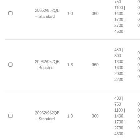
750
0
1100 |
0
20952/952QB
1.0
360
1400
0
– Standard
1700 |
0
2700
0
4500
450 |
0
800
0
20962/962QB
1300 |
1.3
360
0
– Boosted
1600
0
2000 |
0
3200
400 |
750
0
1100 |
0
20962/962QB
1.0
360
1400
0
– Standard
1700 |
0
2700
0
4500