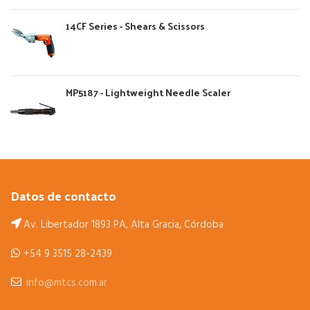
14CF Series - Shears & Scissors
MP5187 - Lightweight Needle Scaler
Datos de contacto
Av. Libertador 1893 PA, Alta Gracia, Córdoba
+54 9 3515 28-2439
info@mtcs.com.ar