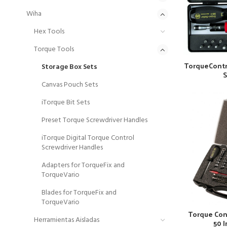
Wiha
Hex Tools
Torque Tools
TorqueContro
Storage Box Sets
S
Canvas Pouch Sets
iTorque Bit Sets
Preset Torque Screwdriver Handles
iTorque Digital Torque Control
Screwdriver Handles
Adapters for TorqueFix and
TorqueVario
Blades for TorqueFix and
TorqueVario
Torque Contr
Herramientas Aisladas
50 I