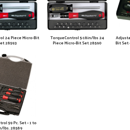
l 24 Piece Micro-Bit
TorqueControl 5-18in/lbs 24
Adjusta
et 28593
Piece Micro-Bit Set 28590
Bit Set
ol 59 Pc. Set – 1 to
n/lbs. 28589