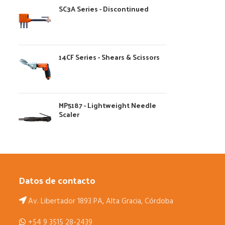
SC3A Series - Discontinued
14CF Series - Shears & Scissors
MP5187 - Lightweight Needle
Scaler
Datos de contacto
Av. Libertador 1893 PA, Alta Gracia, Córdoba
+54 9 3515 28-2439